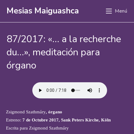
Ir
Mesias Maiguashca
Menú
al
contenido
87/2017: «… a la recherche
du…», meditación para
órgano
Zsigmond Szathmáry
, órgano
Estreno:
7 de Octubre
2017,
Sank Peters Kirche
, Köln
Escrita para Zsigmond Szathmáry