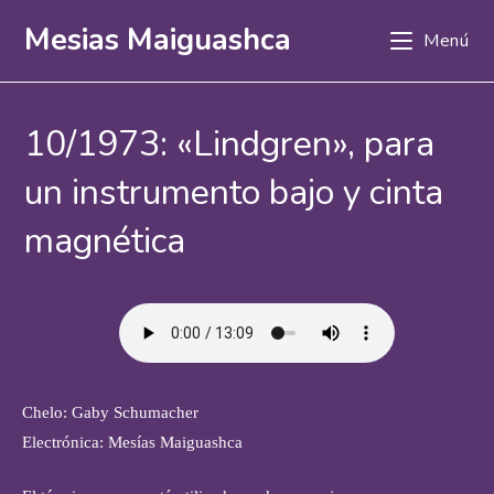
Ir
Mesias Maiguashca
Menú
al
contenido
10/1973: «Lindgren», para
un instrumento bajo y cinta
magnética
Chelo: Gaby Schumacher
Electrónica: Mesías Maiguashca