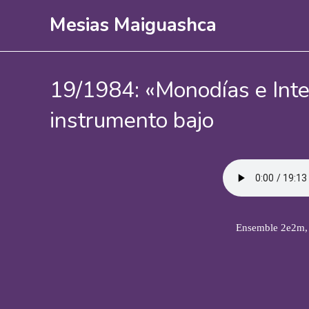
Ir
Mesias Maiguashca
al
contenido
19/1984: «Monodías e Interl
instrumento bajo
Ensemble 2e2m, 