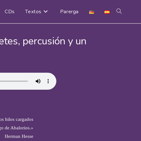
CDs
Textos
Parerga
Alternar
búsqueda
etes, percusión y un
de
la
web
os hilos cargados
go de Abalorios.»
Herman Hesse