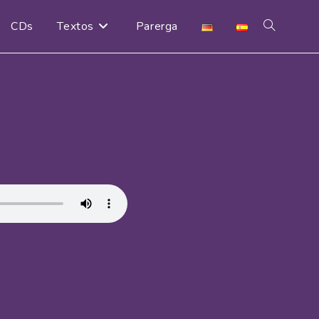
CDs
Textos
Parerga
Alternar
búsqueda
de
la
web