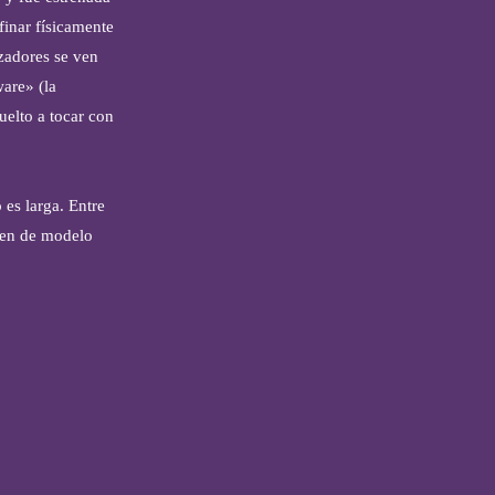
inar físicamente
izadores se ven
are» (la
uelto a tocar con
 es larga. Entre
rven de modelo