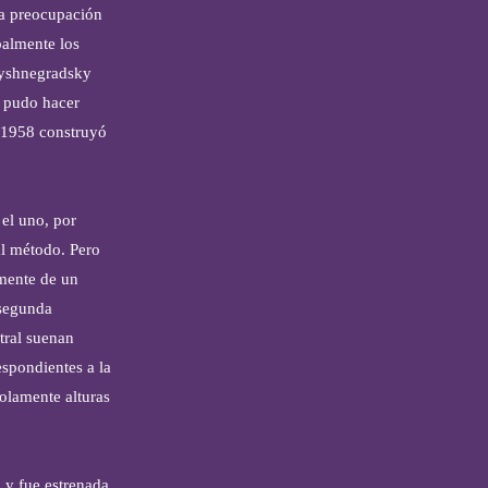
na preocupación
palmente los
Wyshnegradsky
0 pudo hacer
n 1958 construyó
 el uno, por
al método. Pero
amente de un
 segunda
tral suenan
spondientes a la
solamente alturas
 y fue estrenada