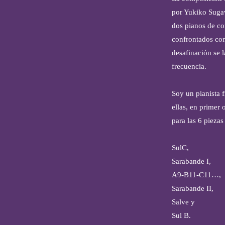
por Yukiko Sugaw
dos pianos de co
confrontados con
desafinación se l
frecuencia.
Soy un pianista 
ellas, en primer 
para las 6 pieza
SulC,
Sarabande I,
A9-B11-C11…,
Sarabande II,
Salve y
Sul B.