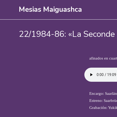
Ir
Mesias Maiguashca
al
contenido
22/1984-86: «La Seconde 
afinados en cuart
Encargo: Saarlä
Estreno: Saarbrü
Grabación: Yuki