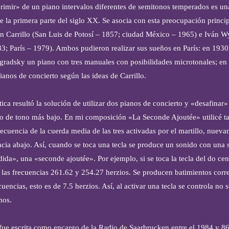
rimir» de un piano intervalos diferentes de semitonos temperados es u
e la primera parte del siglo XX. Se asocia con esta preocupación princi
n Carrillo (San Luis de Potosí – 1857; ciudad México – 1965) e Iván 
3; París – 1979). Ambos pudieron realizar sus sueños en París: en 193
gradsky un piano con tres manuales con posibilidades microtonales; e
ianos de concierto según las ideas de Carrillo.
ca resultó la solución de utilizar dos pianos de concierto y «desafinar»
o de tono más bajo. En mi composición «La Seconde Ajoutée» utilicé t
recuencia de la cuerda media de las tres activadas por el martillo, nuev
acia abajo. Así, cuando se toca una tecla se produce un sonido con una
ida», una «seconde ajoutée». Por ejemplo, si se toca la tecla del do cen
las frecuencias 261.62 y 254.27 herzios. Se producen batimientos corre
cuencias, esto es de 7.5 herzios. Así, al activar una tecla se controla no 
mos.
ue escrita como encargo de la Radio de Saarbrucken entre el 1984 y 86