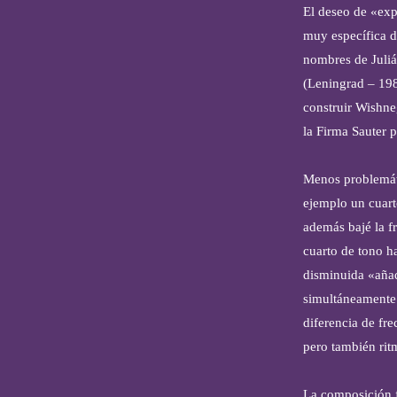
El deseo de «exp
muy específica d
nombres de Juliá
(Leningrad – 198
construir Wishne
la Firma Sauter p
Menos problemáti
ejemplo un cuart
además bajé la f
cuarto de tono h
disminuida «añad
simultáneamente 
diferencia de fre
pero también rit
La composición f