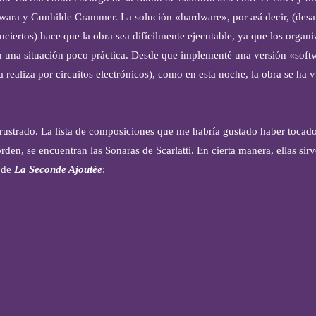
ara y Gunhilde Crammer. La solución «hardware», por así decir, (desaf
nciertos) hace que la obra sea difícilmente ejecutable, ya que los organ
 una situación poco práctica. Desde que implementé una versión «softw
a realiza por circuitos electrónicos), como en esta noche, la obra se ha v
frustrado. La lista de composiciones que me habría gustado haber tocado
orden, se encuentran las Sonaras de Scarlatti. En cierta manera, ellas si
s de
La Seconde Ajoutée
: