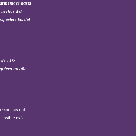
Parménides hasta
 hechos del
experiencias del
.»
or de LOS
equiero un año
or son sus oídos.
 posible es la