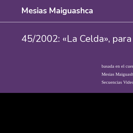
Ir
Mesias Maiguashca
al
contenido
45/2002: «La Celda», para 
basada en el cue
Mesias Maiguash
Secuencias Vide