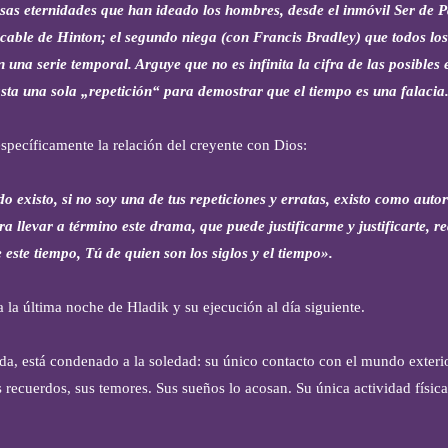
ersas eternidades que han ideado los hombres, desde el inmóvil Ser de 
cable de Hinton; el segundo niega (con Francis Bradley) que todos los
 una serie temporal. Arguye que no es infinita la cifra de las posibles 
ta una sola „repetición“ para demostrar que el tiempo es una falacia
 específicamente la relación del creyente con Dios:
o existo, si no soy una de tus repeticiones y erratas, existo como aut
levar a término este drama, que puede justificarme y justificarte, r
ste tiempo, Tú de quien son los siglos y el tiempo».
a la última noche de Hladik y su ejecución al día siguiente.
lda, está condenado a la soledad: su único contacto con el mundo exteri
s recuerdos, sus temores. Sus sueños lo acosan. Su única actividad física