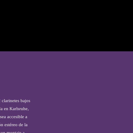
clarinetes bajos
a en Karlsruhe,
sea accesible a
n estéreo de la
y un montaje a