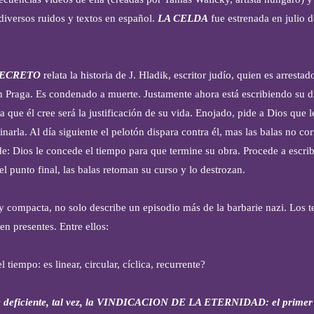
diversos ruidos y textos en español.
LA CELDA
fue estrenada en julio 
SECRETO
relata la historia de J. Hladik, escritor judío, quien es arrestad
n Praga. Es condenado a muerte. Justamente ahora está escribiendo su
ue él cree será la justificación de su vida. Enojado, pide a Dios que l
narla. Al día siguiente el pelotón dispara contra él, mas las balas no cor
: Dios le concede el tiempo para que termine su obra. Procede a escribi
l punto final, las balas retoman su curso y lo destrozan.
 y compacta, no solo describe un episodio más de la barbarie nazi. Los 
n presentes. Entre ellos:
l tiempo: es linear, circular, cíclica, recurrente?
 deficiente, tal vez, la VINDICACION DE LA ETERNIDAD: el primer