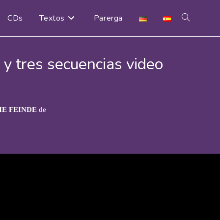
CDs
Textos
Parerga
Alternar
búsqueda
 y tres secuencias video
de
IE FEINDE
de
la
web