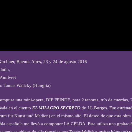
Kirchner, Buenos Aires, 23 y 24 de agosto 2016
intín,
Audivert
o: Tamas Walicky (Hungría)
ompuse una mini-opera, DIE FEINDE, para 2 tenores, trío de cuerdas, 2 
asada en el cuento
EL MILAGRO SECRETO
de J.L.Borges. Fue estrenad
um für Kunst und Medien) en el mismo año. El deseo de que esta obra 
bla española me llevó a componer LA CELDA. Esta utiliza una grabació
secuencias videos de ella (creadas por Tamás Walicky, artista húngaro) 