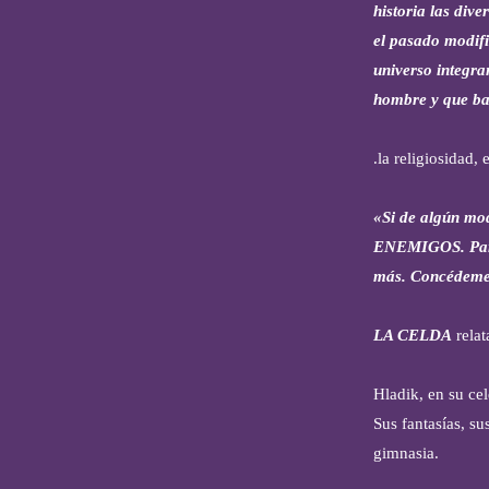
historia las div
el pasado modifi
universo integran
hombre y que bas
.la religiosidad,
«Si de algún mod
ENEMIGOS. Para l
más. Concédeme e
LA CELDA
relat
Hladik, en su ce
Sus fantasías, su
gimnasia.