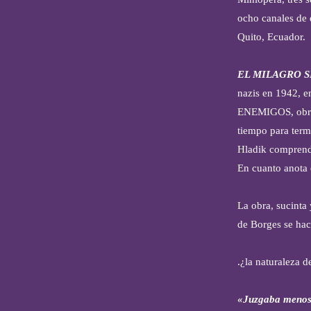
ocho canales de 
Quito, Ecuador.
EL MILAGRO 
nazis en 1942, e
ENEMIGOS, obra q
tiempo para termi
Hladik comprende
En cuanto anota e
La obra, sucinta
de Borges se hace
.¿la naturaleza de
«Juzgaba menos