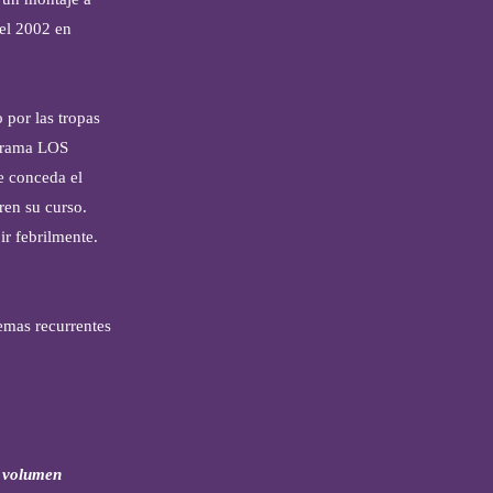
del 2002 en
o por las tropas
 drama LOS
e conceda el
ren su curso.
r febrilmente.
temas recurrentes
 volumen