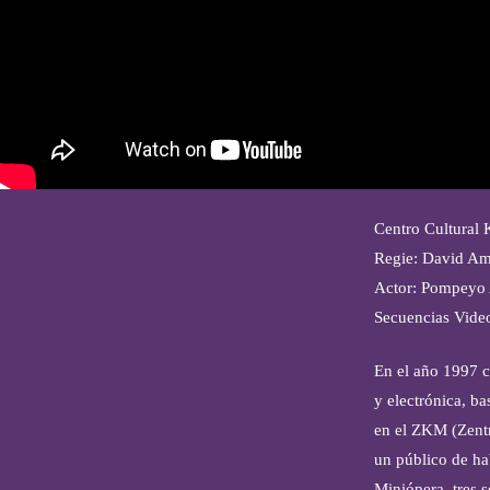
Centro Cultural 
Regie: David Am
Actor: Pompeyo 
Secuencias Vide
En el año 1997 c
y electrónica, b
en el ZKM (Zentr
un público de ha
Miniópera, tres 