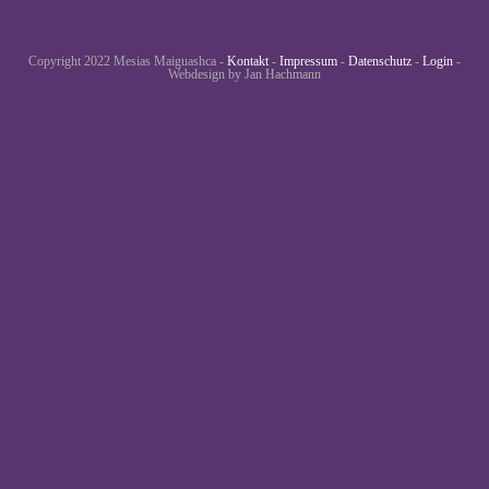
Copyright 2022 Mesias Maiguashca -
Kontakt
-
Impressum
-
Datenschutz
-
Login
-
Webdesign by Jan Hachmann