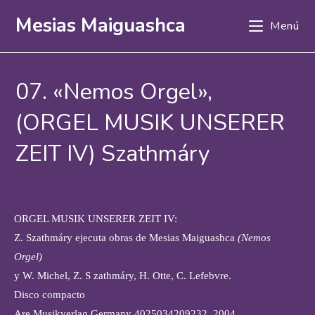
Mesias Maiguashca
Menú
07. «Nemos Orgel»,
(ORGEL MUSIK UNSERER
ZEIT IV) Szathmáry
ORGEL MUSIK UNSERER ZEIT IV:
Z. Szathmáry ejecuta obras de Mesias Maiguashca
(Nemos
Orgel)
y W. Michel, Z. S zathmáry, H. Otte, C. Lefebvre.
Disco compacto
Are Musikverlag Germany 4025034209232, 2004.