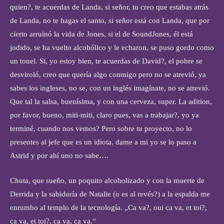
quien?, te acuerdas de Landa, si señor, tu creo que estabas atrás
de Landa, no te hagas el santo, si señor está con Landa, que por
cierto arruinó la vida de Jones, si el de SoundJones, él está
jodido, se ha vuelto alcohólico y le echaron, se puso gordo como
un tonel. Si, yo estoy bien, te acuerdas de David?, el pobre se
desviroló, creo que quería algo conmigo pero no se atrevió, ya
sabes los ingleses, no se, con un inglés imagínate, no se atrevió.
Que tal la salsa, buenísima, y con una cerveza, super. La adition,
por favor, bueno, miti-miti, claro pues, vas a trabajar?, yo ya
terminé, cuando nos vemos? Pero sobre tu proyecto, no lo
presentes al jefe que es un idiota, dame a mi yo se lo paso a
Astrid y por ahí uno no sabe….
Chuta, que sueño, un poquito alcoholizado y con la muerte de
Derrida y la sabiduría de Natalie (o es al revés?) a la espalda me
enrumbo al templo de la tecnología. „Ca va?, oui ca va, et toi?,
ca va, et toi?, ca va, ca va.“