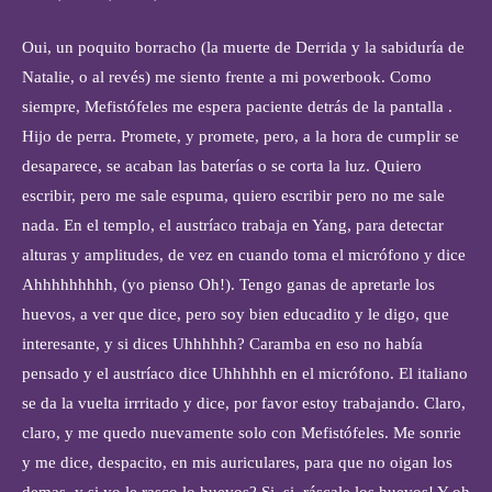
Oui, un poquito borracho (la muerte de Derrida y la sabiduría de
Natalie, o al revés) me siento frente a mi powerbook. Como
siempre, Mefistófeles me espera paciente detrás de la pantalla .
Hijo de perra. Promete, y promete, pero, a la hora de cumplir se
desaparece, se acaban las baterías o se corta la luz. Quiero
escribir, pero me sale espuma, quiero escribir pero no me sale
nada. En el templo, el austríaco trabaja en Yang, para detectar
alturas y amplitudes, de vez en cuando toma el micrófono y dice
Ahhhhhhhhh, (yo pienso Oh!). Tengo ganas de apretarle los
huevos, a ver que dice, pero soy bien educadito y le digo, que
interesante, y si dices Uhhhhhh? Caramba en eso no había
pensado y el austríaco dice Uhhhhhh en el micrófono. El italiano
se da la vuelta irrritado y dice, por favor estoy trabajando. Claro,
claro, y me quedo nuevamente solo con Mefistófeles. Me sonrie
y me dice, despacito, en mis auriculares, para que no oigan los