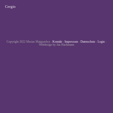
Cergio
Copyright 2022 Mesias Maiguashca -
Kontakt
-
Impressum
-
Datenschutz
-
Login
-
Webdesign by Jan Hachmann