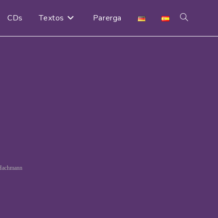
CDs
Textos
Parerga
Alternar
búsqueda
de
la
web
 Hachmann