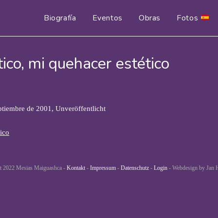
Biografía
Eventos
Obras
Fotos
ico, mi quehacer estético
ptiembre de 2001, Unveröffentlicht
tico
t 2022 Mesias Maiguashca -
Kontakt
-
Impressum
-
Datenschutz
-
Login
- Webdesign by Jan