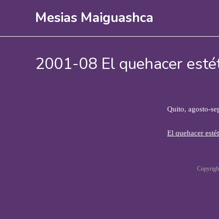
Ir
Mesias Maiguashca
al
contenido
2001-08 El quehacer estét
Quito, agosto-se
El q
uehacer esté
Copyrigh