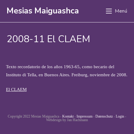
Ir
Mesias Maiguashca
Menú
al
contenido
2008-11 El CLAEM
Texto recordatorio de los años 1963-65, como becario del
Instituto di Tella, en Buenos Aires. Freiburg, noviembre de 2008.
El CLAEM
Copyright 2022 Mesias Maiguashca -
Kontakt
-
Impressum
-
Datenschutz
-
Login
-
Webdesign by Jan Hachmann