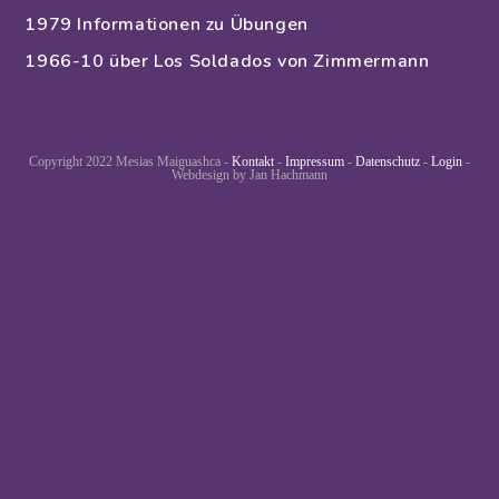
1979 Informationen zu Übungen
1966-10 über Los Soldados von Zimmermann
Copyright 2022 Mesias Maiguashca -
Kontakt
-
Impressum
-
Datenschutz
-
Login
-
Webdesign by Jan Hachmann