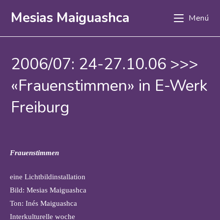
Ir
Mesias Maiguashca
Menú
al
contenido
2006/07: 24-27.10.06 >>>
«Frauenstimmen» in E-Werk
Freiburg
Frauenstimmen
eine Lichtbildinstallation
Bild: Mesias Maiguashca
Ton: Inés Maiguashca
Interkulturelle woche