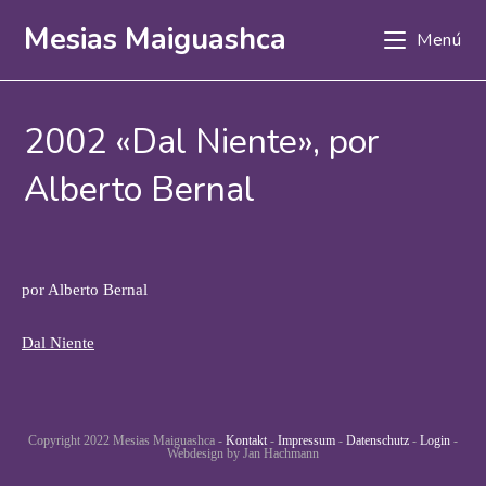
Ir
Mesias Maiguashca
Menú
al
contenido
2002 «Dal Niente», por
Alberto Bernal
por Alberto Bernal
Dal Niente
Copyright 2022 Mesias Maiguashca -
Kontakt
-
Impressum
-
Datenschutz
-
Login
-
Webdesign by Jan Hachmann