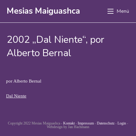
Zum
Mesias Maiguashca
Menü
Inhalt
springen
2002 „Dal Niente“, por
Alberto Bernal
por Alberto Bernal
Dal Niente
Copyright 2022 Mesias Maiguashca -
Kontakt
-
Impressum
-
Datenschutz
-
Login
-
Webdesign by Jan Hachmann