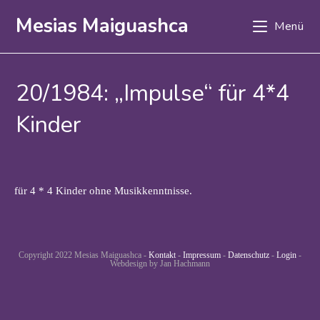
Zum
Mesias Maiguashca
Menü
Inhalt
springen
20/1984: „Impulse“ für 4*4
Kinder
für 4 * 4 Kinder ohne Musikkenntnisse.
Copyright 2022 Mesias Maiguashca -
Kontakt
-
Impressum
-
Datenschutz
-
Login
-
Webdesign by Jan Hachmann