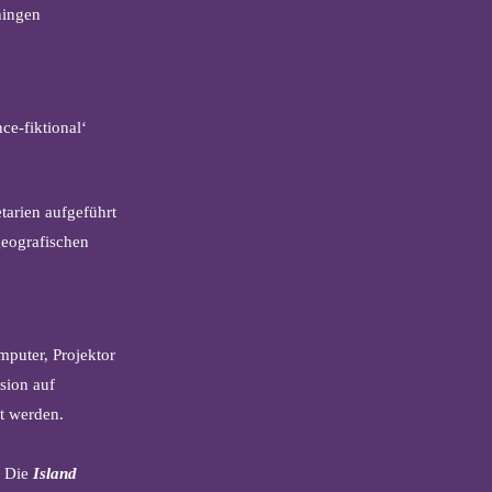
hingen
nce-fiktional‘
etarien aufgeführt
geografischen
mputer, Projektor
sion auf
rt werden.
. Die
Island