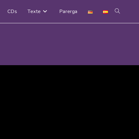
CDs
Texte
Parerga
Website-
Suche
umschalten