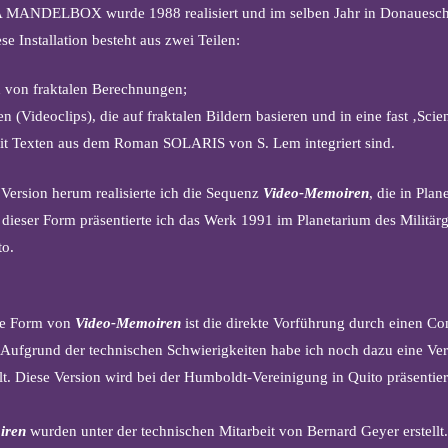
n A MANDELBOX wurde 1988 realisiert und im selben Jahr in Donauesc
se Installation besteht aus zwei Teilen:
n von fraktalen Berechnungen;
n (Videoclips), die auf fraktalen Bildern basieren und in eine fast ‚Scie
 Texten aus dem Roman SOLARIS von S. Lem integriert sind.
Version herum realisierte ich die Sequenz
Video-Memoiren
, die in Plan
n dieser Form präsentierte ich das Werk 1991 im Planetarium des Militär
to.
he Form von
Video-Memoiren
ist die direkte Vorführung durch einen Co
 Aufgrund der technischen Schwierigkeiten habe ich noch dazu eine Ver
lt. Diese Version wird bei der Humboldt-Vereinigung in Quito präsentie
iren
wurden unter der technischen Mitarbeit von Bernard Geyer erstellt