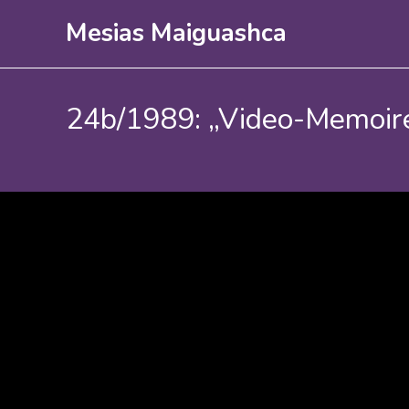
Zum
Mesias Maiguashca
Inhalt
springen
24b/1989: „Video-Memoiren