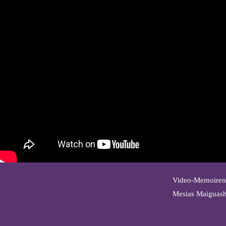
Video-Memoiren (
Mesias Maiguashc