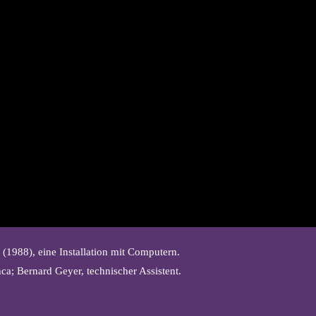
1988), eine Installation mit Computern.
a; Bernard Geyer, technischer Assistent.