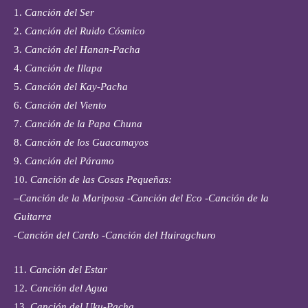
1.
Canción del Ser
2.
Canción del Ruido Cósmico
3.
Canción del Hanan-Pacha
4.
Canción de Illapa
5.
Canción del Kay-Pacha
6.
Canción del Viento
7.
Canción de la Papa Chuna
8.
Canción de los Guacamayos
9.
Canción del Páramo
10.
Canción de las Cosas Pequeñas:
–
Canción de la Mariposa -Canción del Eco -Canción de la
Guitarra
-Canción del Cardo -Canción del Huiragchuro
11.
Canción del Estar
12.
Canción del Agua
13.
Canción del Uku-Pacha