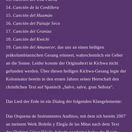
14.
Canción de la Cordillera
15.
Canción del Huamán
16.
Canción del Paisaje Seco
17.
Canción del Granizo
18.
Canción del Kwichi
19.
Canción del Amanecer
, das uns an einen heiligen
präkolumbianischen Gesang erinnert, wahrscheinlich ein Gebet
an die Sonne. Leider konnte der Originaltext in Kichwa nicht
gefunden werden. Über diesen heiligen Kichwa-Gesang legte der
Kolonisator bereits in den ersten Jahren seiner Herrschaft den
christlichen Text auf Spanisch „Salve, salve, gran Señora“.
Das Lied der Erde ist ein Dialog der folgenden Klangelemente:
Das Orquesta de Instrumentos Andinos, mit dem ich bereits 2007
an meinem Werk Boletín y Elegía de las Mitas nach dem Text
des Dichters César Dávila Adrade gearbeitet habe; die Banda