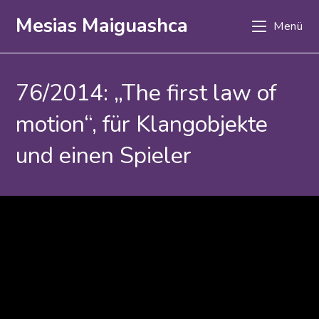
Zum
Mesias Maiguashca
Menü
Inhalt
springen
76/2014: „The first law of
motion“, für Klangobjekte
und einen Spieler