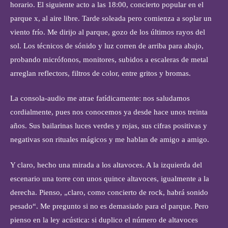
horario. El siguiente acto a las 18:00, concierto popular en el
parque x, al aire libre. Tarde soleada pero comienza a soplar un
viento frío. Me dirijo al parque, gozo de los últimos rayos del
sol. Los técnicos de sónido y luz corren de arriba para abajo,
probando micrófonos, monitores, subidos a escaleras de metal
arreglan reflectors, filtros de color, entre gritos y bromas.
La consola-audio me atrae fatídicamente: nos saludamos
cordialmente, pues nos conocemos ya desde hace unos treinta
años. Sus bailarinas luces verdes y rojas, sus cifras positivas y
negativas son rituales mágicos y me hablan de amigo a amigo.
Y claro, hecho una mirada a los altavoces. A la izquierda del
escenario una torre con unos quince altavoces, igualmente a la
derecha. Pienso, „claro, como concierto de rock, habrá sonido
pesado“. Me pregunto si no es demasiado para el parque. Pero
pienso en la ley acústica: si duplico el número de altavoces