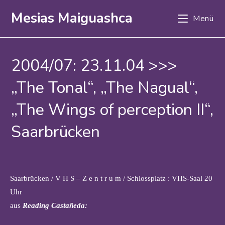
Zum
Mesias Maiguashca
Menü
Inhalt
springen
2004/07: 23.11.04 >>>
„The Tonal“, „The Nagual“,
„The Wings of perception II“,
Saarbrücken
Saarbrücken / V H S – Z e n t r u m / Schlossplatz : VHS-Saal 20
Uhr
aus
Reading Castañeda: