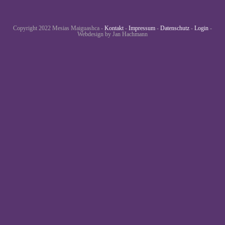
Copyright 2022 Mesias Maiguashca -
Kontakt
-
Impressum
-
Datenschutz
-
Login
-
Webdesign by Jan Hachmann