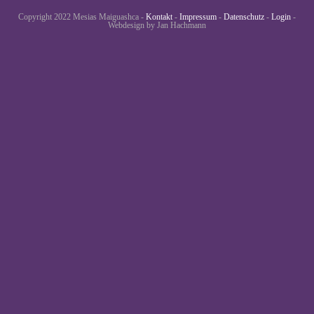
Copyright 2022 Mesias Maiguashca -
Kontakt
-
Impressum
-
Datenschutz
-
Login
-
Webdesign by Jan Hachmann