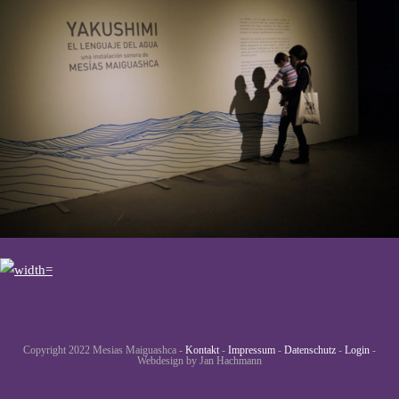
Copyright 2022 Mesias Maiguashca -
Kontakt
-
Impressum
-
Datenschutz
-
Login
-
Webdesign by Jan Hachmann