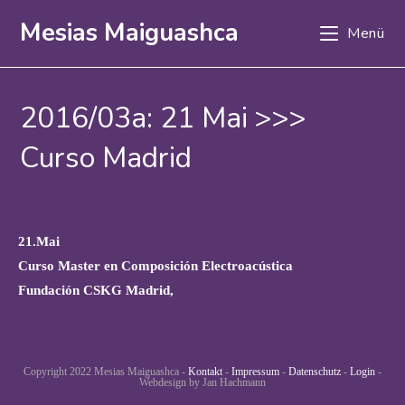
Zum
Mesias Maiguashca
Menü
Inhalt
springen
2016/03a: 21 Mai >>>
Curso Madrid
21.Mai
Curso Master en Composición Electroacústica
Fundación CSKG Madrid,
Copyright 2022 Mesias Maiguashca -
Kontakt
-
Impressum
-
Datenschutz
-
Login
-
Webdesign by Jan Hachmann