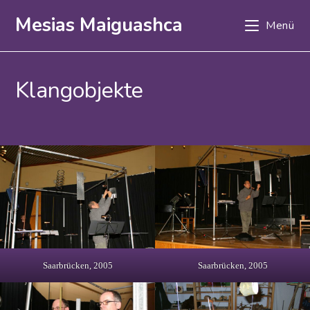
Zum
Mesias Maiguashca
Menü
Inhalt
springen
Klangobjekte
Saarbrücken, 2005
Saarbrücken, 2005