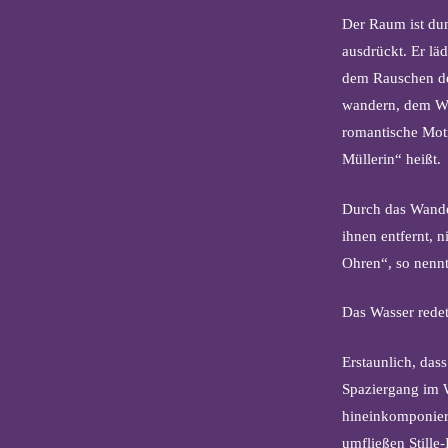
Der Raum ist dun
ausdrückt. Er lä
dem Rauschen der
wandern, dem Wa
romantische Mot
Müllerin“ heißt.
Durch das Wande
ihnen entfernt, 
Ohren“, so nenn
Das Wasser redet
Erstaunlich, das
Spaziergang im W
hineinkomponiert
umfließen Stille