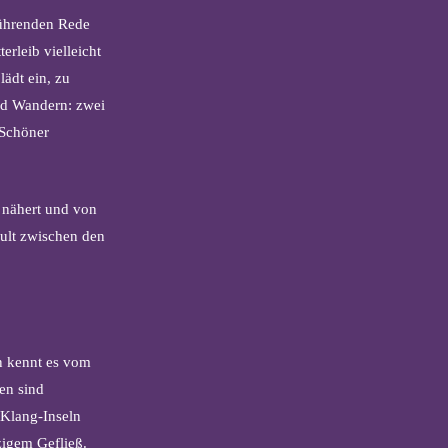
führenden Rede
erleib vielleicht
ädt ein, zu
nd Wandern: zwei
„Schöner
 nähert und von
ult zwischen den
an kennt es vom
en sind
 Klang-Inseln
zigem Gefließ.