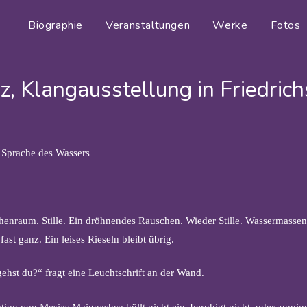
Biographie
Veranstaltungen
Werke
Fotos
z, Klangausstellung in Friedric
 Sprache des Wassers
henraum. Stille. Ein dröhnendes Rauschen. Wieder Stille. Wassermassen
fast ganz. Ein leises Rieseln bleibt übrig.
ehst du?“ fragt eine Leuchtschrift an der Wand.
ation von Mesias Maiguashca hüllt nicht ein, beruhigt nicht, oder zumin