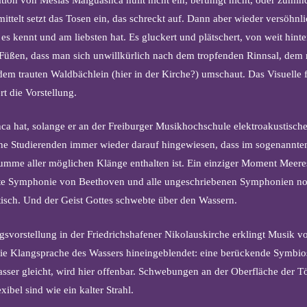
mittelt setzt das Tosen ein, das schreckt auf. Dann aber wieder versöhn
es kennt und am liebsten hat. Es gluckert und plätschert, von weit hin
 Füßen, dass man sich unwillkürlich nach dem tropfenden Rinnsal, dem
em trauten Waldbächlein (hier in der Kirche?) umschaut. Das Visuelle 
t die Vorstellung.
a hat, solange er an der Freiburger Musikhochschule elektroakustisch
eine Studierenden immer wieder darauf hingewiesen, dass im sogenannt
umme aller möglichen Klänge enthalten ist. Ein einziger Moment Meer
nte Symphonie von Beethoven und alle ungeschriebenen Symphonien no
isch. Und der Geist Gottes schwebte über den Wassern.
gsvorstellung in der Friedrichshafener Nikolauskirche erklingt Musik v
ie Klangsprache des Wassers hineingeblendet: eine berückende Symbios
ser gleicht, wird hier offenbar. Schwebungen an der Oberfläche der Tö
exibel sind wie ein kalter Strahl.