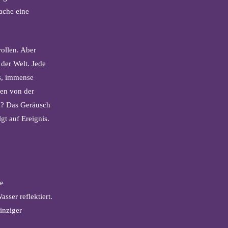
ache eine
ollen. Aber
 der Welt. Jede
‘s, immense
den von der
nd? Das Geräusch
gt auf Ereignis.
he
sser reflektiert.
inziger