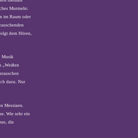
liches Murmeln:
ten im Raum oder
 rauschenden
folgt dem Hören,
e Musik
en „Weißen
esrauschen
ch dazu. Nur
on Messiaen.
e. Wie sehr ein
ne, die