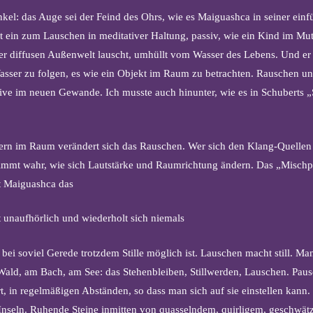
kel: das Auge sei der Feind des Ohrs, wie es Maiguashca in seiner ein
dt ein zum Lauschen in meditativer Haltung, passiv, wie ein Kind im Mutt
 diffusen Außenwelt lauscht, umhüllt vom Wasser des Lebens. Und er l
sser zu folgen, es wie ein Objekt im Raum zu betrachten. Rauschen u
ive im neuen Gewande. Ich musste auch hinunter, wie es in Schuberts 
rn im Raum verändert sich das Rauschen. Wer sich den Klang-Quellen
nimmt wahr, wie sich Lautstärke und Raumrichtung ändern. Das „Mischp
t Maiguashca das
 unaufhörlich und wiederholt sich niemals
s bei soviel Gerede trotzdem Stille möglich ist. Lauschen macht still. M
ald, am Bach, am See: das Stehenbleiben, Stillwerden, Lauschen. Paus
, in regelmäßigen Abständen, so dass man sich auf sie einstellen kann.
-Inseln. Ruhende Steine inmitten von quasselndem, quirligem, geschwät