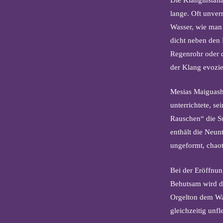
lange. Oft unver
Wasser, wie man 
dicht neben den
Regenrohr oder d
der Klang evozier
Mesias Maiguashc
unterrichtete, s
Rauschen“ die S
enthält die Neu
ungeformt, chaot
Bei der Eröffnun
Behutsam wird d
Orgelton dem Was
gleichzeitig unfl