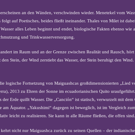
 erscheinen an den Wänden, verschwinden wieder. Menetekel vom Wass
s folgt auf Poetisches, beides fließt ineinander. Thales von Milet ist dab
 Wasser alles Leben beginnt und endet, biologische Fakten ebenso wie a
chmutzung und Trinkwasserversorgung.
ndert im Raum und an der Grenze zwischen Realität und Rausch, hört 
 den Stein, der Wind zerstiebt das Wasser, der Stein beruhigt den Wind.
die logische Fortsetzung von Maiguashcas großdimensionierten „Lied v
erra), 2013 zu Ehren der Sonne im ecuadorianischen Quito uraufgeführ
 der Erde quillt Wasser. Die „Canción“ ist statisch, verwurzelt mit dem 
 am Äquator. „Yakushimi“ dagegen ist beweglich, ist im Vergleich zu
ativ leicht zu realisieren. Sie kann in alle Räume fließen, die offen sind
kehrt nicht nur Maiguashca zurück zu seinen Quellen – der indianische 