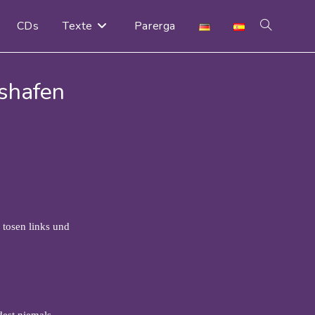
CDs
Texte
Parerga
hshafen
 tosen links und
dest niemals