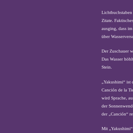
Lichtbuchstaben
Zitate. Faktische
ausging, dass im
über Wasservers
Der Zuschauer wa
Das Wasser höhlt
Stein.
„Yakushimi“ ist 
Canción de la Ti
wird Sprache, aus
der Sonnenwende
der „Canción“ rel
Mit „Yakushimi“ 