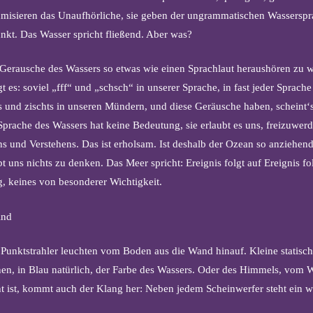
hmisieren das Unaufhörliche, sie geben der ungrammatischen Wasserspr
nkt. Das Wasser spricht fließend. Aber was?
Gerausche des Wassers so etwas wie einen Sprachlaut heraushören zu w
 es: soviel „fff“ und „schsch“ in unserer Sprache, in fast jeder Sprache
 und zischts in unseren Mündern, und diese Geräusche haben, scheint
prache des Wassers hat keine Bedeutung, sie erlaubt es uns, freizuwer
 und Verstehens. Das ist erholsam. Ist deshalb der Ozean so anziehe
 uns nichts zu denken. Das Meer spricht: Ereignis folgt auf Ereignis fol
ig, keines von besonderer Wichtigkeit.
ind
 Punktstrahler leuchten vom Boden aus die Wand hinauf. Kleine statisc
en, in Blau natürlich, der Farbe des Wassers. Oder des Himmels, vom Wa
t ist, kommt auch der Klang her: Neben jedem Scheinwerfer steht ein w