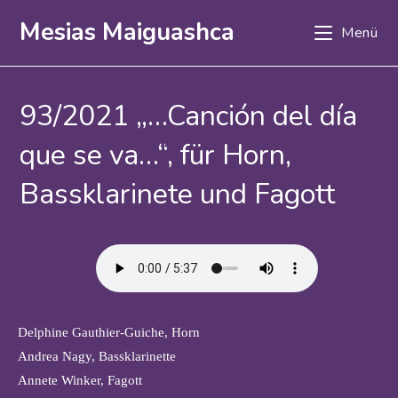
Zum
Mesias Maiguashca
Menü
Inhalt
springen
93/2021 „…Canción del día
que se va…“, für Horn,
Bassklarinete und Fagott
Delphine Gauthier-Guiche, Horn
Andrea Nagy, Bassklarinette
Annete Winker, Fagott